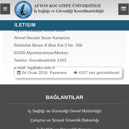
AFYON KOCATEPE ÜNİVERSİTESİ
Toggle
Toggl
İş Sağlığı ve Güvenliği Koordinatörlüğü
global
global
navigation
navig
İLETIŞIM
Afyon Kocatepe Üniversitesi
Ahmet Necdet Sezer Kampüsü
Rektörlük Binası B Blok Kat:3 No: 306
03200 Afyonkarahisar/Merkez
Telefon: Koordinatörlük 1343
e-mail: isg@aku.edu.tr
04 Ocak 2016, Pazartesi
4107 kez görüntülendi
BAĞLANTILAR
İş Sağlığı ve Güvenliği Genel Müdürlüğü
Çalışma ve Sosyal Güvenlik Bakanlığı