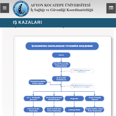
AFYON KOCATEPE ÜNİVERSİTESİ
Toggle
Toggl
İş Sağlığı ve Güvenliği Koordinatörlüğü
global
global
navigation
navig
İŞ KAZALARI
İş Kazası Sonrası Yapılacaklar Neler?