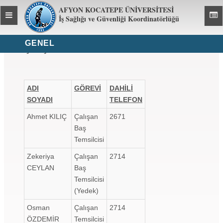
AFYON KOCATEPE ÜNİVERSİTESİ
Toggle
Toggl
İş Sağlığı ve Güvenliği Koordinatörlüğü
global
global
navigation
navig
GENEL
Çalışan Temsilcileri
ADI
GÖREVİ
DAHİLİ
SOYADI
TELEFON
Ahmet KILIÇ
Çalışan
2671
Baş
Temsilcisi
Zekeriya
Çalışan
2714
CEYLAN
Baş
Temsilcisi
(Yedek)
Osman
Çalışan
2714
ÖZDEMİR
Temsilcisi