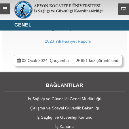
AFYON KOCATEPE ÜNİVERSİTESİ
Toggle
Toggl
İş Sağlığı ve Güvenliği Koordinatörlüğü
global
global
navigation
navig
GENEL
2023 Yılı Faaliyet Raporu
2023 Yılı Faaliyet Raporu
03 Ocak 2024, Çarşamba
681 kez görüntülendi
BAĞLANTILAR
İş Sağlığı ve Güvenliği Genel Müdürlüğü
Çalışma ve Sosyal Güvenlik Bakanlığı
İş Sağlığı ve Güvenliği Kanunu
İş Kanunu